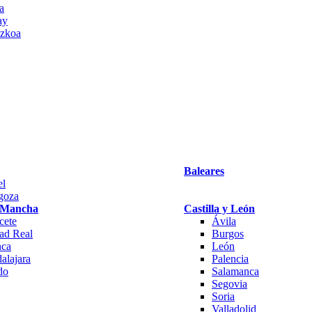
a
ay
zkoa
Baleares
el
goza
a Mancha
Castilla y León
cete
Ávila
ad Real
Burgos
ca
León
alajara
Palencia
do
Salamanca
Segovia
Soria
Valladolid