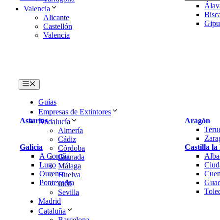
Álav
Valencia
Bisc
Alicante
Gipu
Castellón
Valencia
Menú
Guías
Empresas de Extintores
Asturias
Aragón
Andalucía
Teru
Almería
Zara
Cádiz
Galicia
Castilla l
Córdoba
A Coruña
Alba
Granada
Lugo
Ciud
Málaga
Ourense
Cuen
Huelva
Pontevedra
Guad
Jaén
Tole
Sevilla
Madrid
Cataluña
Barcelona