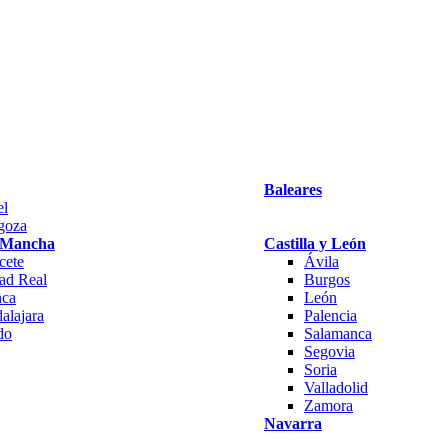
Baleares
el
goza
a Mancha
Castilla y León
cete
Ávila
ad Real
Burgos
ca
León
alajara
Palencia
do
Salamanca
Segovia
Soria
Valladolid
Zamora
Navarra