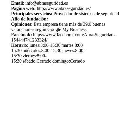
Email:
info@abraseguridad.es
Página web:
http://www.abraseguridad.es/
Principales servicios:
Proveedor de sistemas de seguridad
Año de fundación:
Opiniones:
Esta empresa tiene más de 39.0 buenas
valoraciones según Google My Business.
Facebook:
https://www.facebook.com/Abra-Seguridad-
154444741233324/
Horario:
lunes:8:00-15:30|martes:8:00-
15:30|miércoles:8:00-15:30|jueves:8:00-
15:30|viernes:8:00-
15:30|sábado:Cerrado|domingo:Cerrado