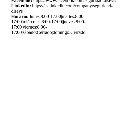
Facebook:
https://www.facebook.com/seguridad.diseys/
Linkedin:
https://es.linkedin.com/company/seguridad-
diseys
Horario:
lunes:8:00-17:00|martes:8:00-
17:00|miércoles:8:00-17:00|jueves:8:00-
17:00|viernes:8:00-
17:00|sábado:Cerrado|domingo:Cerrado