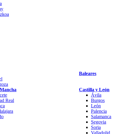
Baleares
el
goza
a Mancha
Castilla y León
cete
Ávila
ad Real
Burgos
ca
León
alajara
Palencia
do
Salamanca
Segovia
Soria
Valladolid
Zamora
Navarra
a
ay