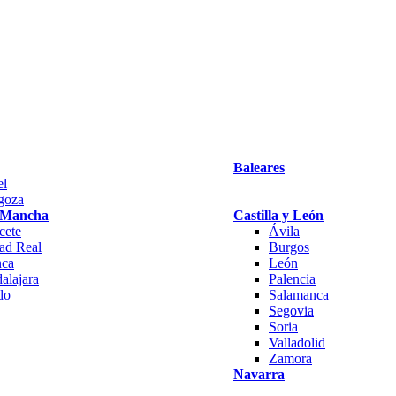
Baleares
el
goza
a Mancha
Castilla y León
cete
Ávila
ad Real
Burgos
ca
León
alajara
Palencia
do
Salamanca
Segovia
Soria
Valladolid
Zamora
Navarra
a
ay
zkoa