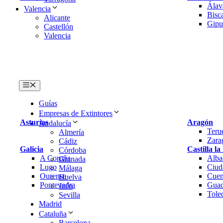
Valencia
Menú
Guías
Empresas de Extintores
Asturias
Aragón
Andalucía
Teru
Almería
Zara
Cádiz
Galicia
Castilla l
Córdoba
A Coruña
Alba
Granada
Lugo
Ciud
Málaga
Ourense
Cuen
Huelva
Pontevedra
Guad
Jaén
Tole
Sevilla
Madrid
Cataluña
Barcelona
Girona
La Rioja
Murcia
Lleida
Tenerife
Pais Vasco
Tarragona
Álav
Valencia
Bisc
Alicante