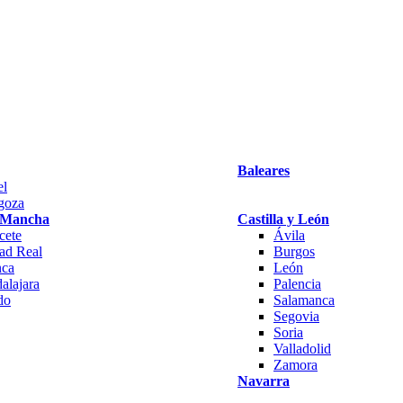
Baleares
el
goza
a Mancha
Castilla y León
cete
Ávila
ad Real
Burgos
ca
León
alajara
Palencia
do
Salamanca
Segovia
Soria
Valladolid
Zamora
Navarra