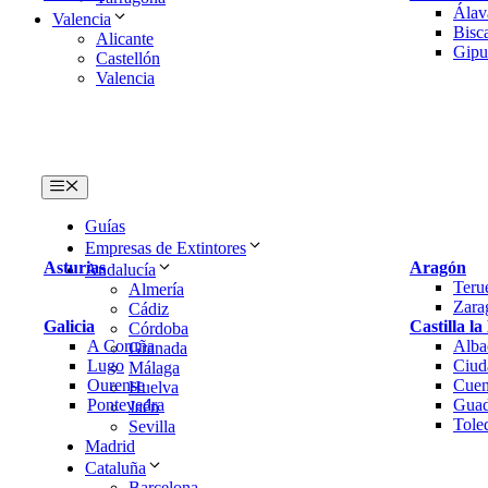
Álav
Valencia
Bisc
Alicante
Gipu
Castellón
Valencia
Menú
Guías
Empresas de Extintores
Asturias
Aragón
Andalucía
Teru
Almería
Zara
Cádiz
Galicia
Castilla l
Córdoba
A Coruña
Alba
Granada
Lugo
Ciud
Málaga
Ourense
Cuen
Huelva
Pontevedra
Guad
Jaén
Tole
Sevilla
Madrid
Cataluña
Barcelona