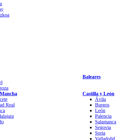
a
ay
zkoa
Baleares
el
goza
a Mancha
Castilla y León
cete
Ávila
ad Real
Burgos
ca
León
alajara
Palencia
do
Salamanca
Segovia
Soria
Valladolid